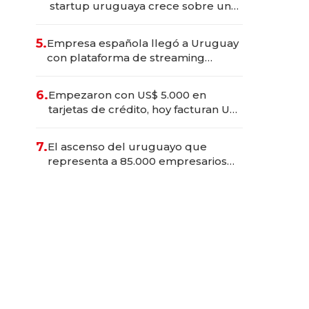
startup uruguaya crece sobre un
hueco entre medios de streaming
5.
Empresa española llegó a Uruguay
con plataforma de streaming
médico y la mira puesta en facturar
más de US$ 1 millón durante 2026
6.
Empezaron con US$ 5.000 en
tarjetas de crédito, hoy facturan US$
5 millones: la apuesta de dos
hermanos para financiar a
7.
El ascenso del uruguayo que
repartidores de aplicaciones
representa a 85.000 empresarios
de Iberoamérica: "Ser joven no es
sinónimo de ser junior"