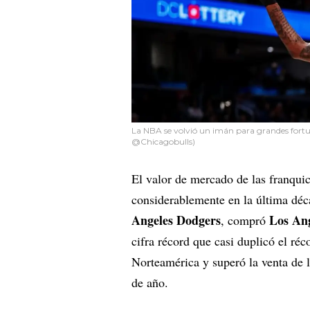
La NBA se volvió un imán para grandes fortuna
@Chicagobulls)
El valor de mercado de las franqui
considerablemente en la última déc
Angeles Dodgers
Los Ang
, compró
cifra récord que casi duplicó el réc
Norteamérica y superó la venta de 
de año.