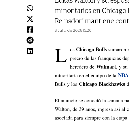
Lukas Walton y su espos
minoritarios en Chicago B
Reinsdorf mantiene contr
3 Julio de 2026 15.20
L
Chicago Bulls
os
sumaron nu
precio de las franquicias de
Walmart
heredero de
, y su
NBA
minoritaria en el equipo de la
Chicago Blackhawks
Bulls y los
d
El anuncio se conoció la semana pas
Walton, de 39 años, ingresa así al 
asociada para siempre con la etapa