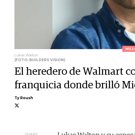
MILL
Lukas Walton.
(FOTO: BUILDERS VISION)
El heredero de Walmart co
franquicia donde brilló M
Ty Roush
SHARE