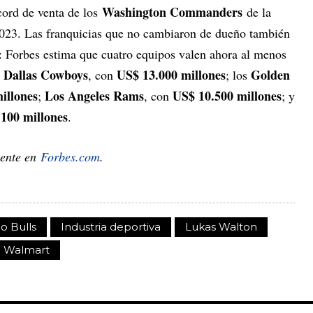
Washington Commanders
cord de venta de los
de la
023. Las franquicias que no cambiaron de dueño también
: Forbes estima que cuatro equipos valen ahora al menos
Dallas Cowboys
US$ 13.000 millones
Golden
s
, con
; los
illones
Los Angeles Rams
US$ 10.500 millones
;
, con
; y
100 millones
.
mente en
Forbes.com
.
o Bulls
Industria deportiva
Lukas Walton
Walmart