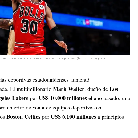
s por el salto de precio de sus franquicias. (Foto: Instagram
cias deportivas estadounidenses aumentó
Mark Walter
Los
ada. El multimillonario
, dueño de
eles Lakers
US$ 10.000 millones
por
el año pasado, una
ord anterior de venta de equipos deportivos en
Boston Celtics
US$ 6.100 millones
los
por
a principios