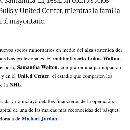
a, Samantha, ingresaron como socios
ulls y United Center, mientras la familia
ol mayoritario.
evos socios minoritarios en medio del alza sostenida del
Lukas Walton
portivas profesionales. El multimillonario
,
Samantha Walton,
 esposa,
compraron una participación
United Center
y en el
, el estadio que comparten los
NHL
e la
.
ada y no incluyó detalles financieros de la operación.
capital de una de las marcas más reconocidas del básquet,
Michael Jordan
 dorada de
.