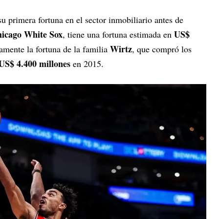
su primera fortuna en el sector inmobiliario antes de
icago White Sox
US$
, tiene una fortuna estimada en
Wirtz
amente la fortuna de la familia
, que compró los
US$ 4.400 millones
en 2015.