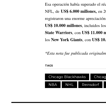
Esa operación había superado el ré
US$ 6.000 millones,
NFL, de
en 2
registraron una enorme apreciación
US$ 10.000 millones
, incluidos lo
State Warriors
US$ 11.000 m
, con
New York Giants
US$ 10.
los
, con
*Esta nota fue publicada original
TAGS
Chicago Blackhawks
Chicag
NBA
NHL
Reinsdorf