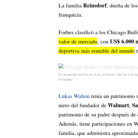
Reinsdorf
La familia
, dueña de lo
franquicia.
Forbes clasificó a los Chicago Bul
US$ 6.000 m
valor de mercado
, con
deportiva más rentable del mundo
t
El acuerdo suma al club al boom de las franqu
Images)
Lukas Walton
tenía un patrimonio 
Walmart
Sa
nieto del fundador de
,
patrimonio de su padre después de
Además, tiene participaciones en 
familia, que administra aproxima