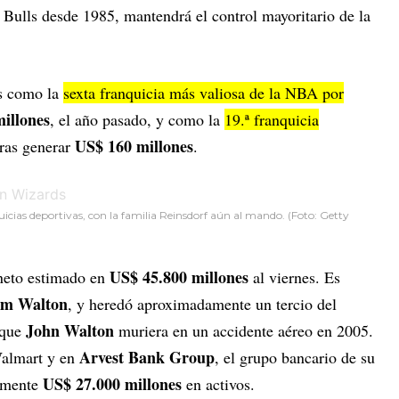
s Bulls desde 1985, mantendrá el control mayoritario de la
ls como la
sexta franquicia más valiosa de la NBA por
illones
, el año pasado, y como la
19.ª franquicia
US$ 160 millones
ras generar
.
icias deportivas, con la familia Reinsdorf aún al mando. (Foto: Getty
US$ 45.800 millones
neto estimado en
al viernes. Es
m Walton
, y heredó aproximadamente un tercio del
John Walton
 que
muriera en un accidente aéreo en 2005.
Arvest Bank Group
Walmart y en
, el grupo bancario de su
US$ 27.000 millones
damente
en activos.