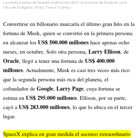
La salida a bolsa de SpaceX podría convertir la fortuna de Musk en una
cifra de 13 dígitos. (Foto: Trevor Cokley)
Convertirse en billonario marcaría el último gran hito en la
fortuna de Musk, quien se convirtió en la primera persona
US$ 500.000 millones
en alcanzar los
hace apenas ocho
Larry Ellison
meses, en octubre. Solo otra persona,
, de
Oracle
US$ 400.000
, llegó a tener una fortuna de
millones
. Actualmente, Musk es casi tres veces más rico
que la segunda persona más rica del planeta, el
Google
Larry Page
cofundador de
,
, cuya fortuna se
US$ 295.000 millones
estima en
. Ellison, por su parte,
US$ 283.000 millones
cayó a
, lo que lo ubica en el tercer
lugar.
SpaceX explica en gran medida el ascenso extraordinario