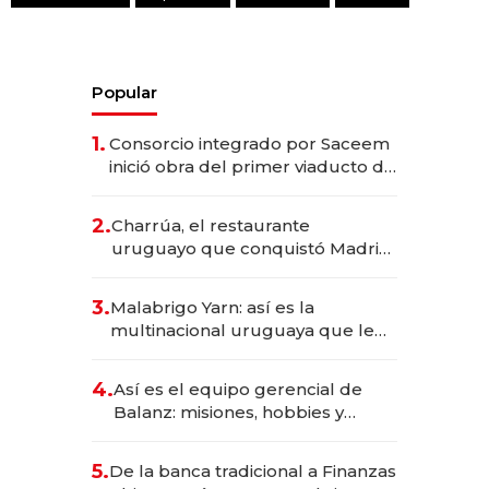
Popular
1.
Consorcio integrado por Saceem
inició obra del primer viaducto de
los Accesos Este a Montevideo;
inversión total asciende a US$ 54
2.
Charrúa, el restaurante
millones
uruguayo que conquistó Madrid:
sirve 300 cubiertos diarios, agota
reservas con un mes de
3.
Malabrigo Yarn: así es la
anticipación y prepara apertura
multinacional uruguaya que le
da de tejer al mundo
4.
Así es el equipo gerencial de
Balanz: misiones, hobbies y
metas para este año
5.
De la banca tradicional a Finanzas