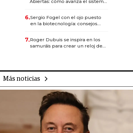
Abiertas: cómo avanza el sistema
financiero uruguayo
6.
Sergio Fogel con el ojo puesto
en la biotecnología: consejos
para emprendedores,
oportunidades de inversión y el
7.
Roger Dubuis se inspira en los
rol de la IA
samuráis para crear un reloj de
US$ 384.000
Más noticias