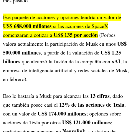
mes pasado.
Ese paquete de acciones y opciones tendría un valor de
US$ 688.000 millones
si las acciones de SpaceX
US$ 135 por acción
comenzaran a cotizar a
(Forbes
US$
valora actualmente la participación de Musk en unos
500.000 millones
US$ 1,25
, a partir de la valuación de
billones
xAI
que alcanzó la fusión de la compañía con
, la
empresa de inteligencia artificial y redes sociales de Musk,
en febrero).
13 cifras
Eso le bastaría a Musk para alcanzar las
, dado
12% de las acciones de Tesla
que también posee casi el
,
US$ 174.000 millones
con un valor de
; opciones sobre
US$ 121.000 millones
acciones de Tesla por otros
;
Neuralink
participaciones menores en
, su startup de