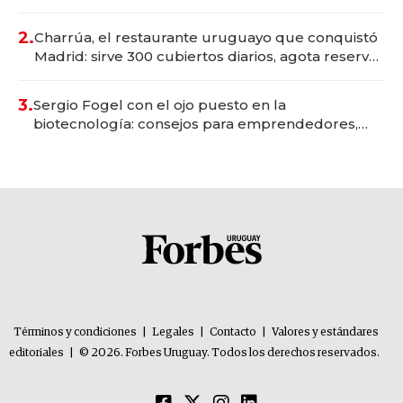
Montevideo; inversión total asciende a US$ 54
millones
2.
Charrúa, el restaurante uruguayo que conquistó
Madrid: sirve 300 cubiertos diarios, agota reservas
con un mes de anticipación y prepara apertura
3.
Sergio Fogel con el ojo puesto en la
biotecnología: consejos para emprendedores,
oportunidades de inversión y el rol de la IA
Términos y condiciones
|
Legales
|
Contacto
|
Valores y estándares
editoriales
|
© 2026. Forbes Uruguay. Todos los derechos reservados.