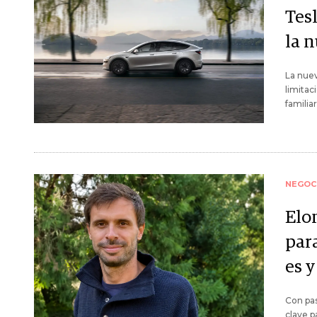
Tesl
la 
La nuev
limitac
familia
NEGOC
Elo
par
es y
Con pas
clave p