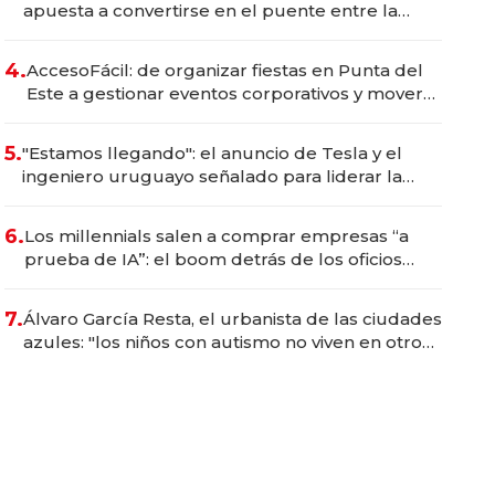
apuesta a convertirse en el puente entre la
banca tradicional y una nueva estructura
financiera
4.
AccesoFácil: de organizar fiestas en Punta del
Este a gestionar eventos corporativos y mover
millones de dólares en toda la región
5.
"Estamos llegando": el anuncio de Tesla y el
ingeniero uruguayo señalado para liderar la
operación local
6.
Los millennials salen a comprar empresas “a
prueba de IA”: el boom detrás de los oficios
tradicionales
7.
Álvaro García Resta, el urbanista de las ciudades
azules: "los niños con autismo no viven en otro
mundo; viven en el nuestro"