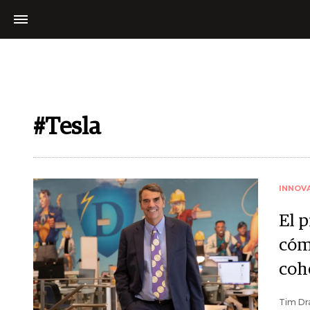
#Tesla
INNOV
El 
cóm
coh
Tim Dra