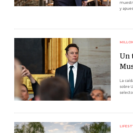
muestr
y apues
MILLO
Un 
Mus
La caíd
sobre U
selecto
LIFEST