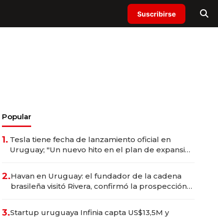
Suscribirse
Popular
1.
Tesla tiene fecha de lanzamiento oficial en
Uruguay; "Un nuevo hito en el plan de expansión
por América Latina"
2.
Havan en Uruguay: el fundador de la cadena
brasileña visitó Rivera, confirmó la prospección
en Montevideo y estima una inversión de US$ 20
millones
3.
Startup uruguaya Infinia capta US$13,5M y