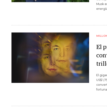
Musk en
energía
MILLO
El p
con
tri
El giga
US$ 1,7
convert
fortuna