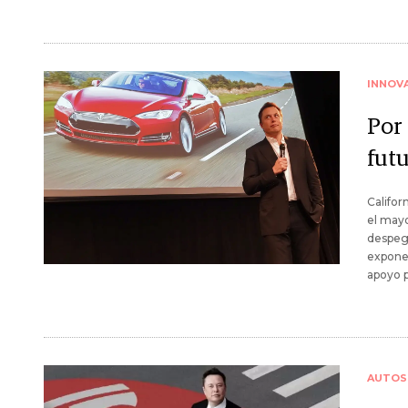
INNOV
Por 
futu
Califor
el mayo
despegu
expone 
apoyo p
AUTOS