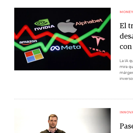
MONE
El t
des
con 
La IA q
mira qu
márgen
inverso
INNOV
Pas