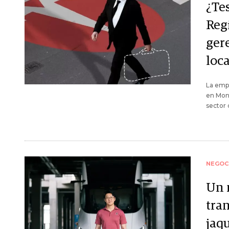
¿Te
Reg
ger
loca
La empr
en Mont
sector 
NEGOC
Un 
tra
jaq