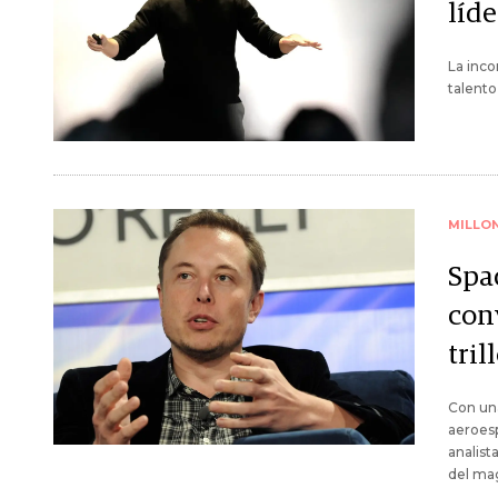
líde
La inco
talento
MILLO
Spac
con
tri
Con una
aeroesp
analist
del ma