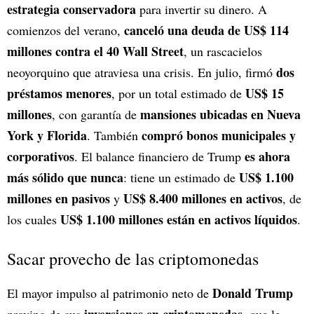
estrategia conservadora
para invertir su dinero. A
canceló una deuda de US$ 114
comienzos del verano,
millones contra el 40 Wall Street
, un rascacielos
dos
neoyorquino que atraviesa una crisis. En julio, firmó
préstamos menores
US$ 15
, por un total estimado de
millones
mansiones ubicadas en Nueva
, con garantía de
York y Florida
compró bonos municipales y
. También
corporativos
es ahora
. El balance financiero de Trump
más sólido que nunca
US$ 1.100
: tiene un estimado de
millones en pasivos
US$ 8.400 millones en activos
y
, de
US$ 1.100 millones están en activos líquidos
los cuales
.
Sacar provecho de las criptomonedas
Donald Trump
El mayor impulso al patrimonio neto de
inversiones en criptomonedas
provino de sus
, que le