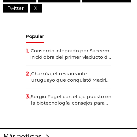
Twitter
X
Popular
1.
Consorcio integrado por Saceem
inició obra del primer viaducto de
los Accesos Este a Montevideo;
inversión total asciende a US$ 54
2.
Charrúa, el restaurante
millones
uruguayo que conquistó Madrid:
sirve 300 cubiertos diarios, agota
reservas con un mes de
3.
Sergio Fogel con el ojo puesto en
anticipación y prepara apertura
la biotecnología: consejos para
emprendedores, oportunidades
de inversión y el rol de la IA
Más noticias