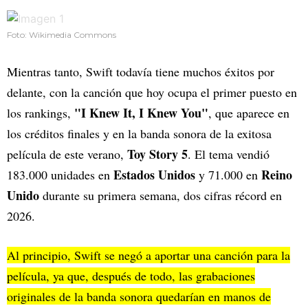
Foto: Wikimedia Commons
Mientras tanto, Swift todavía tiene muchos éxitos por
delante, con la canción que hoy ocupa el primer puesto en
"I Knew It, I Knew You"
los rankings,
, que aparece en
los créditos finales y en la banda sonora de la exitosa
Toy Story 5
película de este verano,
. El tema vendió
Estados Unidos
Reino
183.000 unidades en
y 71.000 en
Unido
durante su primera semana, dos cifras récord en
2026.
Al principio, Swift se negó a aportar una canción para la
película, ya que, después de todo, las grabaciones
originales de la banda sonora quedarían en manos de