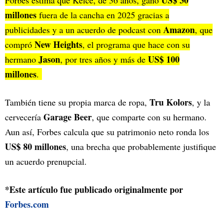
US$ 30
Forbes estima que Kelce, de 36 años, ganó
millones
fuera de la cancha en 2025 gracias a
Amazon
publicidades y a un acuerdo de podcast con
, que
New Heights
compró
, el programa que hace con su
Jason
US$ 100
hermano
, por tres años y más de
millones
.
Tru Kolors
También tiene su propia marca de ropa,
, y la
Garage Beer
cervecería
, que comparte con su hermano.
Aun así, Forbes calcula que su patrimonio neto ronda los
US$ 80 millones
, una brecha que probablemente justifique
un acuerdo prenupcial.
*Este artículo fue publicado originalmente por
Forbes.com