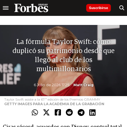
Suscribirse
La fórmula Taylor Swift: cómo
duplicó su patrimonio desde que
llegó al club de los
multimillonarios
6 Julio de 2026 17.25
Matt Craig
Taylor Swift asiste a la 67.ª edición de los Premios GRAMMY
GETTY IMAGES PARA LA ACADEMIA DE LA GRABACIÓN