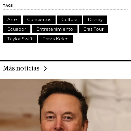
TAGS
Arte
Conciertos
Cultura
Disney
Ecuador
Entretenimiento
Eras Tour
Taylor Swift
Travis Kelce
Más noticias