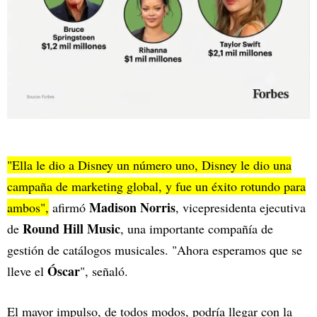
"Ella le dio a Disney un número uno, Disney le dio una
campaña de marketing global, y fue un éxito rotundo para
Madison Norris
ambos",
afirmó
, vicepresidenta ejecutiva
Round Hill Music
de
, una importante compañía de
gestión de catálogos musicales. "Ahora esperamos que se
Óscar
lleve el
", señaló.
El mayor impulso, de todos modos, podría llegar con la