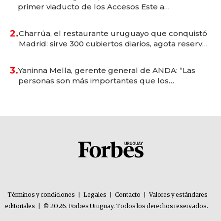
primer viaducto de los Accesos Este a
Montevideo; inversión total asciende a US$ 54
millones
2.
Charrúa, el restaurante uruguayo que conquistó
Madrid: sirve 300 cubiertos diarios, agota reservas
con un mes de anticipación y prepara apertura
3.
Yaninna Mella, gerente general de ANDA: “Las
personas son más importantes que los
problemas”
Términos y condiciones
|
Legales
|
Contacto
|
Valores y estándares
editoriales
|
© 2026. Forbes Uruguay. Todos los derechos reservados.