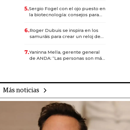
5.
Sergio Fogel con el ojo puesto en
la biotecnología: consejos para
emprendedores, oportunidades
de inversión y el rol de la IA
6.
Roger Dubuis se inspira en los
samuráis para crear un reloj de
US$ 384.000
7.
Yaninna Mella, gerente general
de ANDA: “Las personas son más
importantes que los problemas”
Más noticias