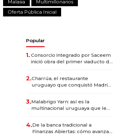
Malasia
Multimillonarios
Oferta Pública Inicial
Popular
1.
Consorcio integrado por Saceem
inició obra del primer viaducto de
los Accesos Este a Montevideo;
inversión total asciende a US$ 54
2.
Charrúa, el restaurante
millones
uruguayo que conquistó Madrid:
sirve 300 cubiertos diarios, agota
reservas con un mes de
3.
Malabrigo Yarn: así es la
anticipación y prepara apertura
multinacional uruguaya que le
da de tejer al mundo
4.
De la banca tradicional a
Finanzas Abiertas: cómo avanza
el sistema financiero uruguayo