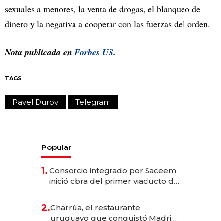
sexuales a menores, la venta de drogas, el blanqueo de
dinero y la negativa a cooperar con las fuerzas del orden.
Nota publicada en
Forbes US.
TAGS
Pavel Durov
Telegram
Popular
1.
Consorcio integrado por Saceem
inició obra del primer viaducto de
los Accesos Este a Montevideo;
inversión total asciende a US$ 54
2.
Charrúa, el restaurante
millones
uruguayo que conquistó Madrid: