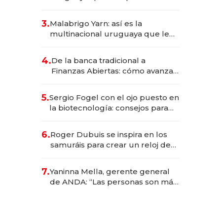
sirve 300 cubiertos diarios, agota
reservas con un mes de
3.
Malabrigo Yarn: así es la
anticipación y prepara apertura
multinacional uruguaya que le
da de tejer al mundo
4.
De la banca tradicional a
Finanzas Abiertas: cómo avanza
el sistema financiero uruguayo
5.
Sergio Fogel con el ojo puesto en
la biotecnología: consejos para
emprendedores, oportunidades
de inversión y el rol de la IA
6.
Roger Dubuis se inspira en los
samuráis para crear un reloj de
US$ 384.000
7.
Yaninna Mella, gerente general
de ANDA: “Las personas son más
importantes que los problemas”