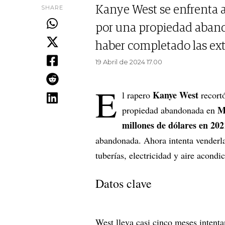
SHARE
Kanye West se enfrenta a
por una propiedad aband
haber completado las ex
19 Abril de 2024 17.00
E
Kanye West
l rapero
recort
M
propiedad abandonada en
millones de dólares en 20
abandonada. Ahora intenta venderla 
tuberías, electricidad y aire acond
Datos clave
West lleva casi cinco meses intenta