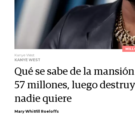
MILL
Kanye West
KANYE WEST
Qué se sabe de la mansió
57 millones, luego destru
nadie quiere
Mary Whitfill Roeloffs