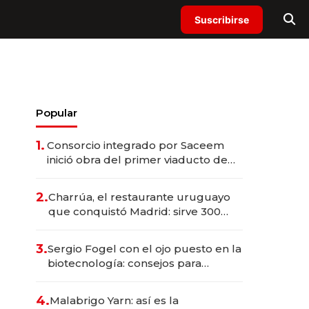
Suscribirse
Popular
1.
Consorcio integrado por Saceem
inició obra del primer viaducto de
los Accesos Este a Montevideo;
inversión total asciende a US$ 54
2.
Charrúa, el restaurante uruguayo
millones
que conquistó Madrid: sirve 300
cubiertos diarios, agota reservas
con un mes de anticipación y
3.
Sergio Fogel con el ojo puesto en la
prepara apertura
biotecnología: consejos para
emprendedores, oportunidades de
inversión y el rol de la IA
4.
Malabrigo Yarn: así es la