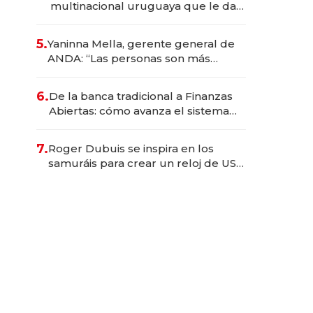
multinacional uruguaya que le da
de tejer al mundo
5.
Yaninna Mella, gerente general de
ANDA: “Las personas son más
importantes que los problemas”
6.
De la banca tradicional a Finanzas
Abiertas: cómo avanza el sistema
financiero uruguayo
7.
Roger Dubuis se inspira en los
samuráis para crear un reloj de US$
384.000