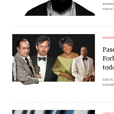
antisem
marca Y
RANKI
Pas
Forb
tod
Solo 14
incluid
LIFEST