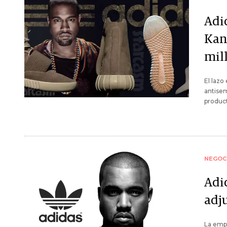
Adi
Kan
mil
El lazo
antise
product
NEGOC
Adid
adj
La empr