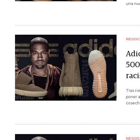
una nu
NEGOC
Adi
500
rac
Tras ro
poner a
cosech
NEGOC