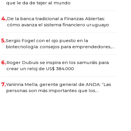
que le da de tejer al mundo
4.
De la banca tradicional a Finanzas Abiertas:
cómo avanza el sistema financiero uruguayo
5.
Sergio Fogel con el ojo puesto en la
biotecnología: consejos para emprendedores,
oportunidades de inversión y el rol de la IA
6.
Roger Dubuis se inspira en los samuráis para
crear un reloj de US$ 384.000
7.
Yaninna Mella, gerente general de ANDA: “Las
personas son más importantes que los
problemas”