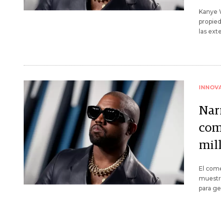
Kanye W
propie
las ext
INNOV
Nar
com
mil
El come
muestra
para ge