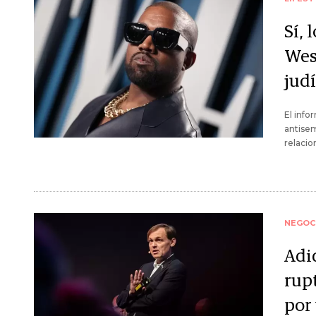
Sí,
Wes
jud
El info
antise
relacio
NEGOC
Adi
rup
por 