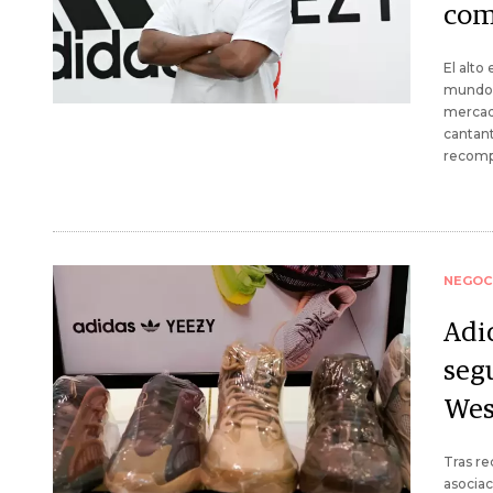
com
El alto
mundo".
mercad
cantant
recompo
NEGOC
Adi
seg
Wes
Tras re
asociac