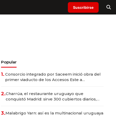
Suscribirse
Popular
1.
Consorcio integrado por Saceem inició obra del
primer viaducto de los Accesos Este a
Montevideo; inversión total asciende a US$ 54
millones
2.
Charrúa, el restaurante uruguayo que
conquistó Madrid: sirve 300 cubiertos diarios,
agota reservas con un mes de anticipación y
prepara apertura
3.
Malabrigo Yarn: así es la multinacional uruguaya