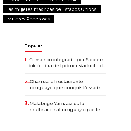
las mujeres más ricas de Estados Unidos
Mujeres Poderosas
Popular
1.
Consorcio integrado por Saceem
inició obra del primer viaducto de
los Accesos Este a Montevideo;
inversión total asciende a US$ 54
2.
Charrúa, el restaurante
millones
uruguayo que conquistó Madrid:
sirve 300 cubiertos diarios, agota
reservas con un mes de
3.
Malabrigo Yarn: así es la
anticipación y prepara apertura
multinacional uruguaya que le
da de tejer al mundo