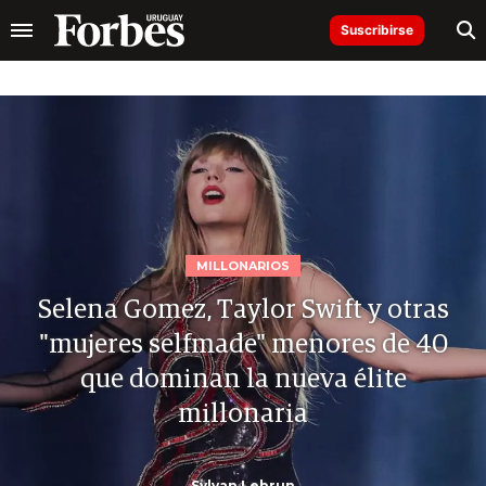
Suscribirse
MILLONARIOS
Selena Gomez, Taylor Swift y otras
"mujeres selfmade" menores de 40
que dominan la nueva élite
millonaria
Sylvan Lebrun