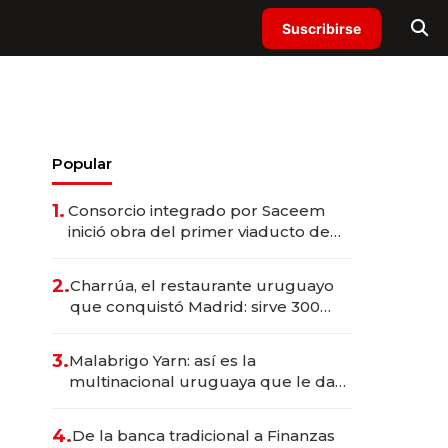
Suscribirse
Popular
1.
Consorcio integrado por Saceem
inició obra del primer viaducto de
los Accesos Este a Montevideo;
inversión total asciende a US$ 54
2.
Charrúa, el restaurante uruguayo
millones
que conquistó Madrid: sirve 300
cubiertos diarios, agota reservas
con un mes de anticipación y
3.
Malabrigo Yarn: así es la
prepara apertura
multinacional uruguaya que le da
de tejer al mundo
4.
De la banca tradicional a Finanzas