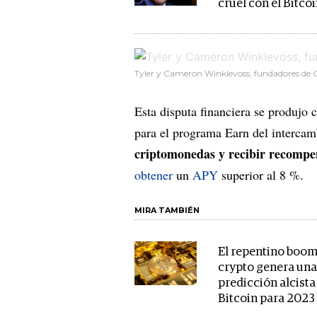
cruel con el Bitco
Tyler y Cameron Winklevoss, fundadores de 
Esta disputa financiera se produjo
para el programa Earn del interca
criptomonedas y recibir recompe
obtener
un
APY
superior al 8 %.
MIRA TAMBIÉN
El repentino boom
crypto genera un
predicción alcista
Bitcoin para 2023