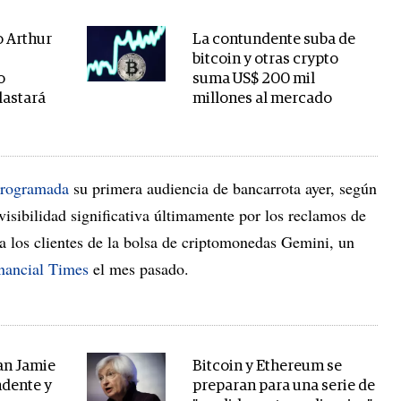
o Arthur
La contundente suba de
bitcoin y otras crypto
o
suma US$ 200 mil
lastará
millones al mercado
rogramada
su primera audiencia de bancarrota ayer, según
isibilidad significativa últimamente por los reclamos de
a los clientes de la bolsa de criptomonedas Gemini, un
nancial Times
el mes pasado.
an Jamie
Bitcoin y Ethereum se
ndente y
preparan para una serie de