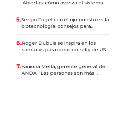
Abiertas: cómo avanza el sistema
financiero uruguayo
5.
Sergio Fogel con el ojo puesto en la
biotecnología: consejos para
emprendedores, oportunidades de
inversión y el rol de la IA
6.
Roger Dubuis se inspira en los
samuráis para crear un reloj de US$
384.000
7.
Yaninna Mella, gerente general de
ANDA: “Las personas son más
importantes que los problemas”