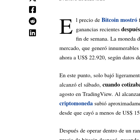
E
Bitcoin mostró
l precio de
f
después
ganancias recientes
fin de semana. La moneda di
mercado, que generó innumerables t
ahora a US$ 22.920, según datos 
En este punto, solo bajó ligerame
cuando cotizaba
alcanzó el sábado,
agosto en TradingView. Al alcanzar
criptomoneda
subió aproximadame
desde que cayó a menos de US$ 15
Después de operar dentro de un ran
precio de bitcoin despegó, pasand