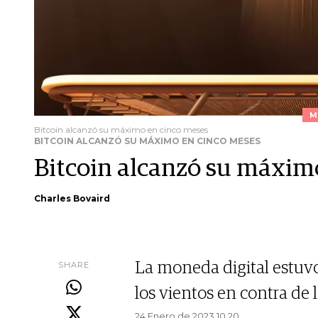
M
Bitcoin alcanzó su máximo en cinco meses
BITCOIN ALCANZÓ SU MÁXIMO EN CINCO MESES
Bitcoin alcanzó su máxim
Charles Bovaird
SHARE
La moneda digital estu
los vientos en contra de l
24 Enero de 2023 10.20