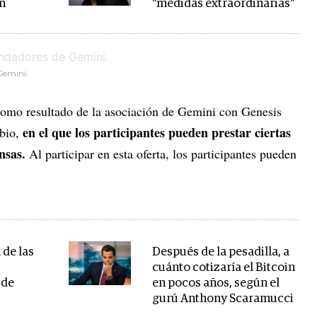
in
"medidas extraordinarias"
Gemini.
 como resultado de la asociación de Gemini con Genesis
en el que los participantes pueden prestar ciertas
mbio,
nsas.
Al participar en esta oferta, los participantes pueden
 de las
Después de la pesadilla, a
a
cuánto cotizaría el Bitcoin
 de
en pocos años, según el
gurú Anthony Scaramucci