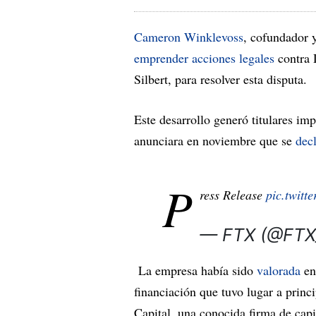
Cameron Winklevoss
, cofundador 
emprender acciones legales
contra 
Silbert, para resolver esta disputa.
Este desarrollo generó titulares i
anunciara en noviembre que se
decl
P
ress Release
pic.twit
— FTX (@FTX_
La empresa había sido
valorada
en
financiación que tuvo lugar a prin
Capital, una conocida firma de capi