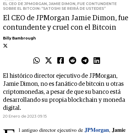
EL CEO DE JPMORGAN, JAMIE DIMON, FUE CONTUNDENTE
SOBRE EL BITCOIN: “SATOSHI SE REIRÁ DE USTEDES”
El CEO de JPMorgan Jamie Dimon, fue
contundente y cruel con el Bitcoin
Billy Bambrough
El histórico director ejecutivo de JPMorgan,
Jamie Dimon, no es fanático de bitcoin u otras
criptomonedas, a pesar de que su banco está
desarrollando su propia blockchain y moneda
digital.
20 Enero de 2023 09.15
JPMorgan
Jamie
l antiguo director ejecutivo de
,