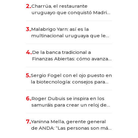
inversión total asciende a US$ 54
2.
Charrúa, el restaurante
millones
uruguayo que conquistó Madrid:
sirve 300 cubiertos diarios, agota
reservas con un mes de
3.
Malabrigo Yarn: así es la
anticipación y prepara apertura
multinacional uruguaya que le
da de tejer al mundo
4.
De la banca tradicional a
Finanzas Abiertas: cómo avanza
el sistema financiero uruguayo
5.
Sergio Fogel con el ojo puesto en
la biotecnología: consejos para
emprendedores, oportunidades
de inversión y el rol de la IA
6.
Roger Dubuis se inspira en los
samuráis para crear un reloj de
US$ 384.000
7.
Yaninna Mella, gerente general
de ANDA: “Las personas son más
importantes que los problemas”