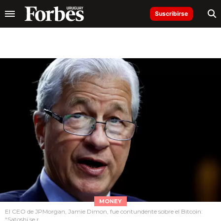
Suscribirse
MONEY
El CEO de JPMorgan, Jamie Dimon, fue contundente sobre el Bitcoin:
“Satoshi se r