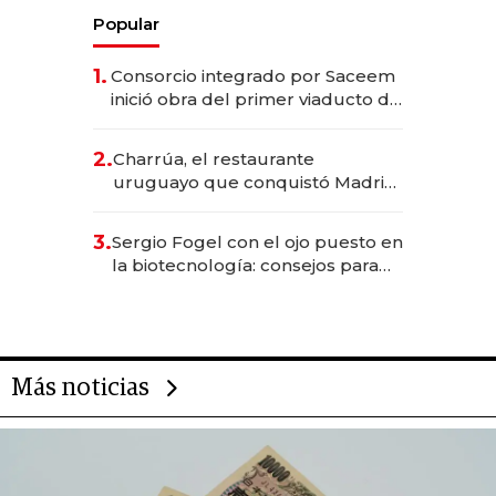
Popular
1.
Consorcio integrado por Saceem
inició obra del primer viaducto de
los Accesos Este a Montevideo;
inversión total asciende a US$ 54
2.
Charrúa, el restaurante
millones
uruguayo que conquistó Madrid:
sirve 300 cubiertos diarios, agota
reservas con un mes de
3.
Sergio Fogel con el ojo puesto en
anticipación y prepara apertura
la biotecnología: consejos para
emprendedores, oportunidades
de inversión y el rol de la IA
Más noticias