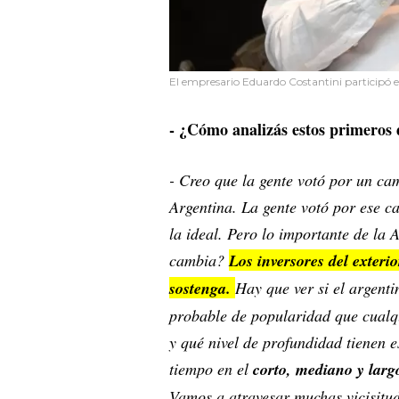
El empresario Eduardo Costantini participó e
- ¿Cómo analizás estos primero
- Creo que la gente votó por un c
Argentina. La gente votó por ese c
la ideal. Pero lo importante de la 
cambia?
Los inversores del exteri
sostenga.
Hay que ver si el argenti
probable de popularidad que cualqu
y qué nivel de profundidad tienen 
tiempo en el
corto, mediano y larg
Vamos a atravesar muchas vicisitud