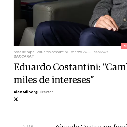
M
nota de tapa - eduardo costantini - marzo 2022 _c4a4507
BACCARAT
Eduardo Costantini: "Camb
miles de intereses”
Alex Milberg
Director
SHARE