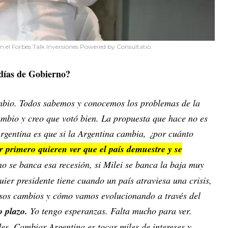
n el Forbes Talk Inversiones Powered by Consultatio.
s días de Gobierno?
ambio. Todos sabemos y conocemos los problemas de la
ambio y creo que votó bien. La propuesta que hace no es
Argentina es que si la Argentina cambia, ¿por cuánto
or primero quieren ver que el país demuestre y se
no se banca esa recesión, si Milei se banca la baja muy
ier presidente tiene cuando un país atraviesa una crisis,
esos cambios y cómo vamos evolucionando a través del
o plazo.
Yo tengo esperanzas. Falta mucho para ver.
es. Cambiar Argentina es tocar miles de intereses y