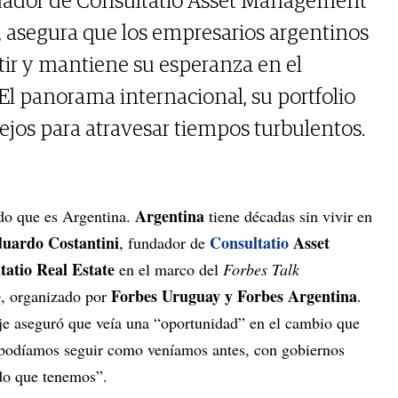
dador de Consultatio Asset Management
e, asegura que los empresarios argentinos
r y mantiene su esperanza en el
 El panorama internacional, su portfolio
ejos para atravesar tiempos turbulentos.
Argentina
do que es Argentina.
tiene décadas sin vivir en
uardo Costantini
Consultatio
Asset
, fundador de
atio Real Estate
en el marco del
Forbes Talk
Forbes Uruguay y Forbes Argentina
o
, organizado por
.
aje aseguró que veía una “oportunidad” en el cambio que
o podíamos seguir como veníamos antes, con gobiernos
ado que tenemos”.