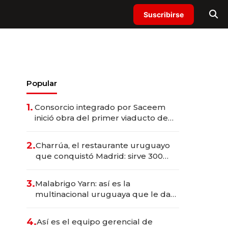
Suscribirse
Popular
1.
Consorcio integrado por Saceem
inició obra del primer viaducto de
los Accesos Este a Montevideo;
inversión total asciende a US$ 54
2.
Charrúa, el restaurante uruguayo
millones
que conquistó Madrid: sirve 300
cubiertos diarios, agota reservas
con un mes de anticipación y
3.
Malabrigo Yarn: así es la
prepara apertura
multinacional uruguaya que le da
de tejer al mundo
4.
Así es el equipo gerencial de