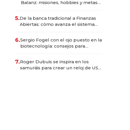
Balanz: misiones, hobbies y metas
para este año
5.
De la banca tradicional a Finanzas
Abiertas: cómo avanza el sistema
financiero uruguayo
6.
Sergio Fogel con el ojo puesto en la
biotecnología: consejos para
emprendedores, oportunidades de
inversión y el rol de la IA
7.
Roger Dubuis se inspira en los
samuráis para crear un reloj de US$
384.000