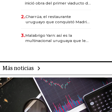
inició obra del primer viaducto de
los Accesos Este a Montevideo;
inversión total asciende a US$ 54
2.
Charrúa, el restaurante
millones
uruguayo que conquistó Madrid:
sirve 300 cubiertos diarios, agota
reservas con un mes de
3.
Malabrigo Yarn: así es la
anticipación y prepara apertura
multinacional uruguaya que le
da de tejer al mundo
Más noticias