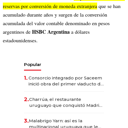
reservas por conversión de moneda extranjera
que se han
acumulado durante años y surgen de la conversión
acumulada del valor contable denominado en pesos
HSBC Argentina
argentinos de
a dólares
estadounidenses.
Popular
1.
Consorcio integrado por Saceem
inició obra del primer viaducto de
los Accesos Este a Montevideo;
inversión total asciende a US$ 54
2.
Charrúa, el restaurante
millones
uruguayo que conquistó Madrid:
sirve 300 cubiertos diarios, agota
reservas con un mes de
3.
Malabrigo Yarn: así es la
anticipación y prepara apertura
multinacional uruguaya que le