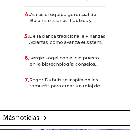
da de tejer al mundo
4.
Así es el equipo gerencial de
Balanz: misiones, hobbies y
metas para este año
5.
De la banca tradicional a Finanzas
Abiertas: cómo avanza el sistema
financiero uruguayo
6.
Sergio Fogel con el ojo puesto
en la biotecnología: consejos
para emprendedores,
oportunidades de inversión y el
7.
Roger Dubuis se inspira en los
rol de la IA
samuráis para crear un reloj de
US$ 384.000
Más noticias