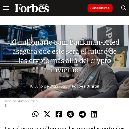
Suscribirse
El millonario Sam Bankman-Fried
asegura que este será el futuro de
las crypto más allá del crypto
invierno
18 Julio de 2022 15.25
Forbes Digital
sam bankman-fried
S