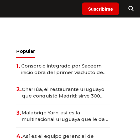
Suscribirse
Popular
1.
Consorcio integrado por Saceem
inició obra del primer viaducto de
los Accesos Este a Montevideo;
inversión total asciende a US$ 54
2.
Charrúa, el restaurante uruguayo
millones
que conquistó Madrid: sirve 300
cubiertos diarios, agota reservas
con un mes de anticipación y
3.
Malabrigo Yarn: así es la
prepara apertura
multinacional uruguaya que le da
de tejer al mundo
4.
Así es el equipo gerencial de