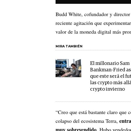
Budd White, cofundador y director
reciente agitación que experimenta
valor de la moneda digital más pr
MIRA TAMBIÉN
El millonario Sam
Bankman-Fried a
que este será el fu
las crypto más allá
crypto invierno
“Creo que está bastante claro que c
entra
colapso del ecosistema Terra,
muy sobrevendido
. Hubo vendedor