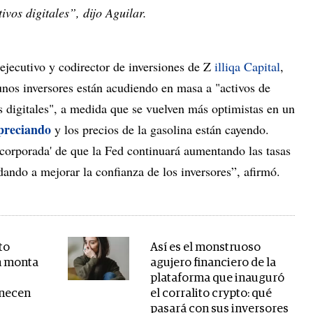
ivos digitales”, dijo Aguilar.
ejecutivo y codirector de inversiones de Z
illiqa Capital
,
unos inversores están acudiendo en masa a "activos de
s digitales", a medida que se vuelven más optimistas en un
apreciando
y los precios de la gasolina están cayendo.
ncorporada' de que la Fed continuará aumentando las tasas
dando a mejorar la confianza de los inversores”, afirmó.
to
Así es el monstruoso
n monta
agujero financiero de la
"
plataforma que inauguró
anecen
el corralito crypto: qué
pasará con sus inversores