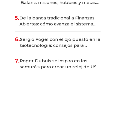
Balanz: misiones, hobbies y metas
para este año
5.
De la banca tradicional a Finanzas
Abiertas: cómo avanza el sistema
financiero uruguayo
6.
Sergio Fogel con el ojo puesto en la
biotecnología: consejos para
emprendedores, oportunidades de
inversión y el rol de la IA
7.
Roger Dubuis se inspira en los
samuráis para crear un reloj de US$
384.000