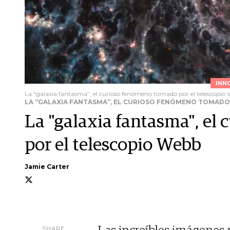
INN
La “galaxia fantasma”, el curioso fenómeno tomado por el telescopio
LA “GALAXIA FANTASMA”, EL CURIOSO FENÓMENO TOMADO
La "galaxia fantasma", el
por el telescopio Webb
Jamie Carter
SHARE