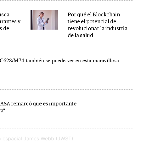
usca
Por qué el Blockchain
urantes y
tiene el potencial de
s de
revolucionar la industria
de la salud
GC628/M74 también se puede ver en esta maravillosa
NASA remarcó que es importante
ra"