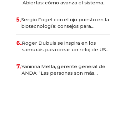
Abiertas: cómo avanza el sistema
financiero uruguayo
5.
Sergio Fogel con el ojo puesto en la
biotecnología: consejos para
emprendedores, oportunidades de
inversión y el rol de la IA
6.
Roger Dubuis se inspira en los
samuráis para crear un reloj de US$
384.000
7.
Yaninna Mella, gerente general de
ANDA: “Las personas son más
importantes que los problemas”