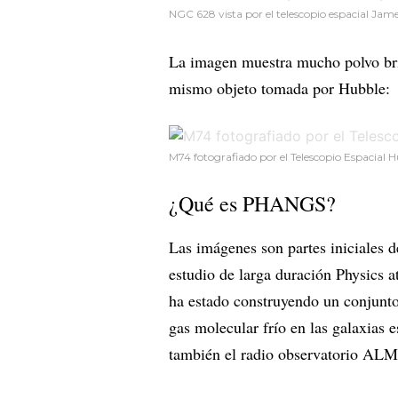
NGC 628 vista por el telescopio espacial Ja
La imagen muestra mucho polvo bri
mismo objeto tomada por Hubble:
M74 fotografiado por el Telescopio Espacial H
¿Qué es PHANGS?
Las imágenes son partes iniciales 
estudio de larga duración Physics 
ha estado construyendo un conjunto d
gas molecular frío en las galaxias 
también el radio observatorio ALM