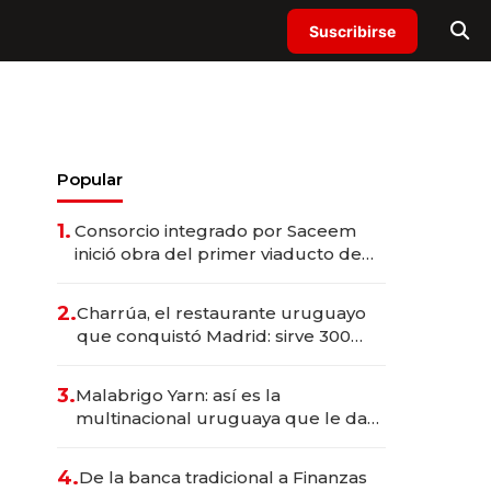
Suscribirse
Popular
1.
Consorcio integrado por Saceem
inició obra del primer viaducto de
los Accesos Este a Montevideo;
inversión total asciende a US$ 54
2.
Charrúa, el restaurante uruguayo
millones
que conquistó Madrid: sirve 300
cubiertos diarios, agota reservas
con un mes de anticipación y
3.
Malabrigo Yarn: así es la
prepara apertura
multinacional uruguaya que le da
de tejer al mundo
4.
De la banca tradicional a Finanzas