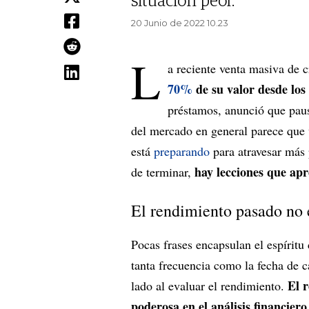
situación peor.
20 Junio de 2022 10.23
L
a reciente venta masiva de 
70%
de su valor desde lo
préstamos, anunció que pausa
del mercado en general parece que v
está
preparando
para atravesar más 
hay lecciones que ap
de terminar,
El rendimiento pasado no e
Pocas frases encapsulan el espíritu
tanta frecuencia como la fecha de 
El 
lado al evaluar el rendimiento.
poderosa en el análisis financiero