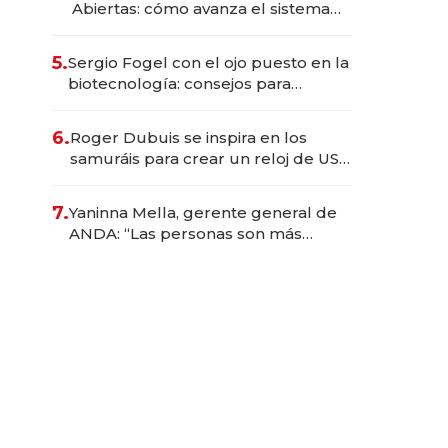
Abiertas: cómo avanza el sistema
financiero uruguayo
5.
Sergio Fogel con el ojo puesto en la
biotecnología: consejos para
emprendedores, oportunidades de
inversión y el rol de la IA
6.
Roger Dubuis se inspira en los
samuráis para crear un reloj de US$
384.000
7.
Yaninna Mella, gerente general de
ANDA: “Las personas son más
importantes que los problemas”