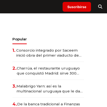
Suscribirse
Popular
1.
Consorcio integrado por Saceem
inició obra del primer viaducto de
los Accesos Este a Montevideo;
inversión total asciende a US$ 54
2.
Charrúa, el restaurante uruguayo
millones
que conquistó Madrid: sirve 300
cubiertos diarios, agota reservas
con un mes de anticipación y
3.
Malabrigo Yarn: así es la
prepara apertura
multinacional uruguaya que le da
de tejer al mundo
4.
De la banca tradicional a Finanzas