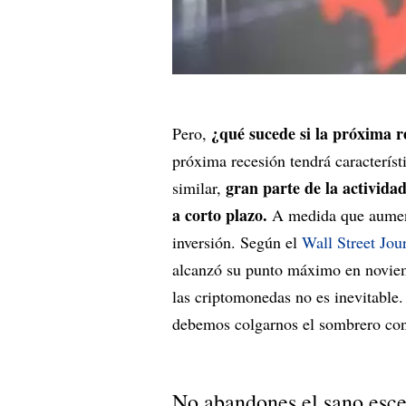
¿qué sucede si la próxima r
Pero,
próxima recesión tendrá caracterís
gran parte de la activida
similar,
a corto plazo.
A medida que aument
inversión. Según el
Wall Street Jou
alcanzó su punto máximo en novie
las criptomonedas no es inevitable
debemos colgarnos el sombrero con 
No abandones el sano esc