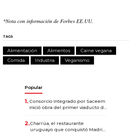
*Nota con información de Forbes EE.UU.
TAGS
Alimentación
Alimentos
Carne vegana
Comida
Industria
Veganismo
Popular
1.
Consorcio integrado por Saceem
inició obra del primer viaducto de
los Accesos Este a Montevideo;
inversión total asciende a US$ 54
2.
Charrúa, el restaurante
millones
uruguayo que conquistó Madrid: