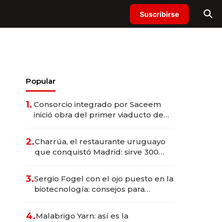
Suscribirse
Popular
1.
Consorcio integrado por Saceem
inició obra del primer viaducto de
los Accesos Este a Montevideo;
inversión total asciende a US$ 54
2.
Charrúa, el restaurante uruguayo
millones
que conquistó Madrid: sirve 300
cubiertos diarios, agota reservas
con un mes de anticipación y
3.
Sergio Fogel con el ojo puesto en la
prepara apertura
biotecnología: consejos para
emprendedores, oportunidades de
inversión y el rol de la IA
4.
Malabrigo Yarn: así es la