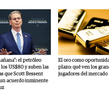
añana": el petróleo
El oro como oportunida
n los US$80 y suben las
plazo: qué ven los gra
as que Scott Bessent
jugadores del mercado
 un acuerdo inminente
uz