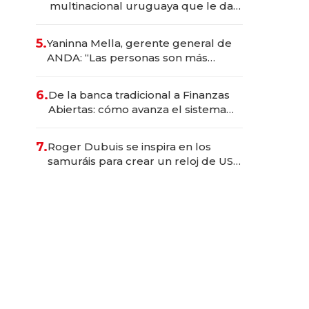
multinacional uruguaya que le da
de tejer al mundo
5.
Yaninna Mella, gerente general de
ANDA: “Las personas son más
importantes que los problemas”
6.
De la banca tradicional a Finanzas
Abiertas: cómo avanza el sistema
financiero uruguayo
7.
Roger Dubuis se inspira en los
samuráis para crear un reloj de US$
384.000