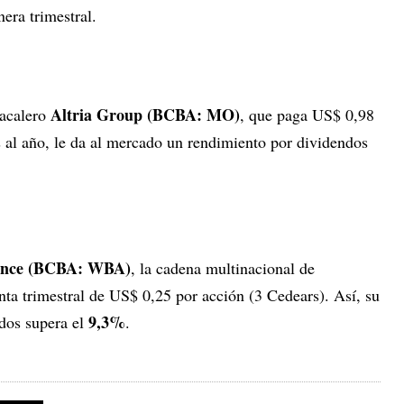
era trimestral.
Altria Group (BCBA: MO)
bacalero
, que paga US$ 0,98
s al año, le da al mercado un rendimiento por dividendos
iance (BCBA: WBA)
, la cadena multinacional de
nta trimestral de US$ 0,25 por acción (3 Cedears). Así, su
9,3%
ndos supera el
.