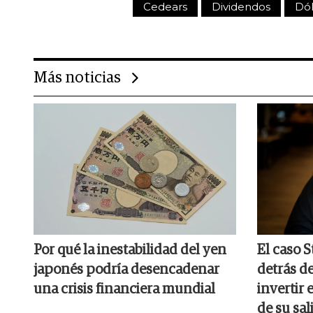
Cedears
Dividendos
Dól
Más noticias
Por qué la inestabilidad del yen
El caso 
japonés podría desencadenar
detrás d
una crisis financiera mundial
invertir
de su sal