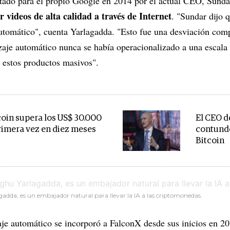
utado para el propio Google en 2014 por el actual CEO, Sunda
 videos de alta calidad a través de Internet
. "Sundar dijo 
tomático", cuenta Yarlagadda. "Esto fue una desviación compl
aje automático nunca se había operacionalizado a una escala 
 estos productos masivos".
tcoin supera los US$ 30.000
El CEO d
rimera vez en diez meses
contunde
Bitcoin
adda, es un embajador natural para llevar la IA a las criptomonedas.
je automático se incorporó a FalconX desde sus inicios en 20