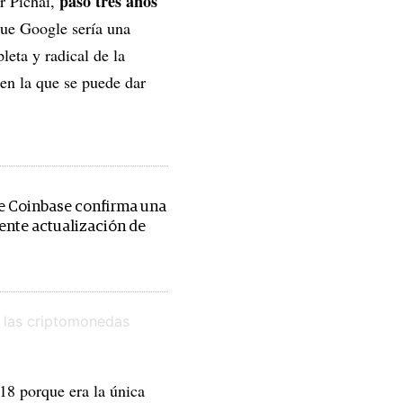
pasó tres años
r Pichai,
que Google sería una
eta y radical de la
en la que se puede dar
e Coinbase confirma una
nte actualización de
18 porque era la única