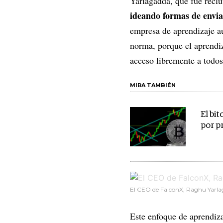
Yarlagadda, que fue recl
ideando formas de enviar
empresa de aprendizaje au
norma, porque el aprendiz
acceso libremente a todos
MIRA TAMBIÉN
El bi
por p
El CEO de FalconX, Raghu Yarlag
Este enfoque de aprendiza