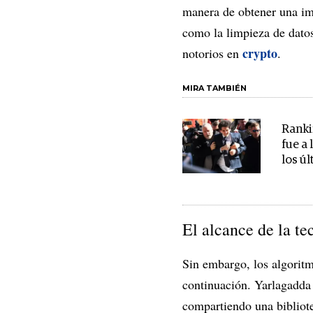
manera de obtener una ima
como la limpieza de dato
crypto
notorios en
.
MIRA TAMBIÉN
Ranki
fue a 
los ú
El alcance de la te
Sin embargo, los algoritm
continuación. Yarlagadda 
compartiendo una bibliot