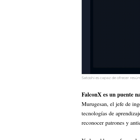
Satoshi es capaz de ofrecer resú
FalconX es un puente na
Murugesan, el jefe de ing
tecnologías de aprendizaj
reconocer patrones y ant