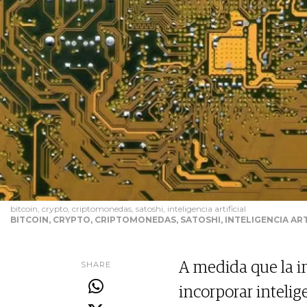
bitcoin, crypto, criptomonedas, satoshi, inteligencia artificial
BITCOIN, CRYPTO, CRIPTOMONEDAS, SATOSHI, INTELIGENCIA ART
SHARE
A medida que la in
incorporar intelig