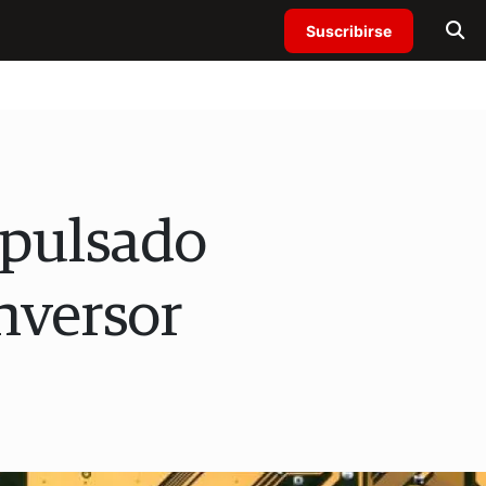
Suscribirse
mpulsado
nversor