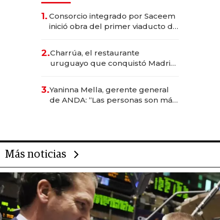
1.
Consorcio integrado por Saceem
inició obra del primer viaducto de
los Accesos Este a Montevideo;
inversión total asciende a US$ 54
2.
Charrúa, el restaurante
millones
uruguayo que conquistó Madrid:
sirve 300 cubiertos diarios, agota
reservas con un mes de
3.
Yaninna Mella, gerente general
anticipación y prepara apertura
de ANDA: “Las personas son más
importantes que los problemas”
Más noticias