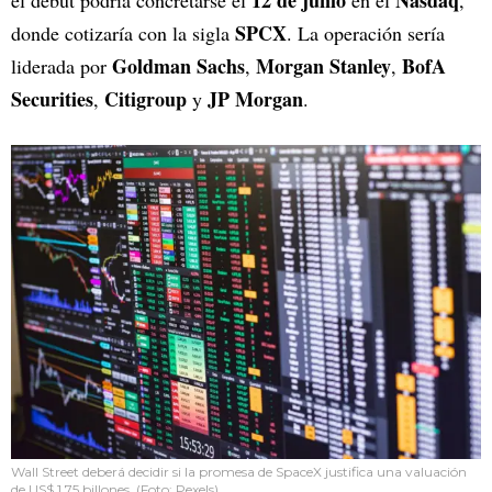
12 de junio
Nasdaq
el debut podría concretarse el
en el
,
SPCX
donde cotizaría con la sigla
. La operación sería
Goldman Sachs
Morgan Stanley
BofA
liderada por
,
,
Securities
Citigroup
JP Morgan
,
y
.
Wall Street deberá decidir si la promesa de SpaceX justifica una valuación
de US$ 1,75 billones. (Foto: Pexels)