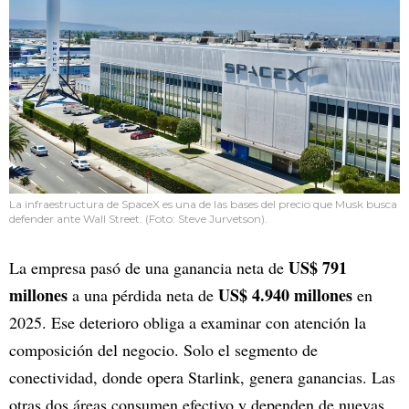
La infraestructura de SpaceX es una de las bases del precio que Musk busca
defender ante Wall Street. (Foto: Steve Jurvetson).
US$ 791
La empresa pasó de una ganancia neta de
millones
US$ 4.940 millones
a una pérdida neta de
en
2025. Ese deterioro obliga a examinar con atención la
composición del negocio. Solo el segmento de
conectividad, donde opera Starlink, genera ganancias. Las
otras dos áreas consumen efectivo y dependen de nuevas