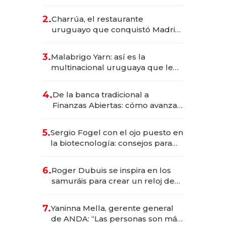
los Accesos Este a Montevideo;
inversión total asciende a US$ 54
2.
Charrúa, el restaurante
millones
uruguayo que conquistó Madrid:
sirve 300 cubiertos diarios, agota
reservas con un mes de
3.
Malabrigo Yarn: así es la
anticipación y prepara apertura
multinacional uruguaya que le
da de tejer al mundo
4.
De la banca tradicional a
Finanzas Abiertas: cómo avanza
el sistema financiero uruguayo
5.
Sergio Fogel con el ojo puesto en
la biotecnología: consejos para
emprendedores, oportunidades
de inversión y el rol de la IA
6.
Roger Dubuis se inspira en los
samuráis para crear un reloj de
US$ 384.000
7.
Yaninna Mella, gerente general
de ANDA: “Las personas son más