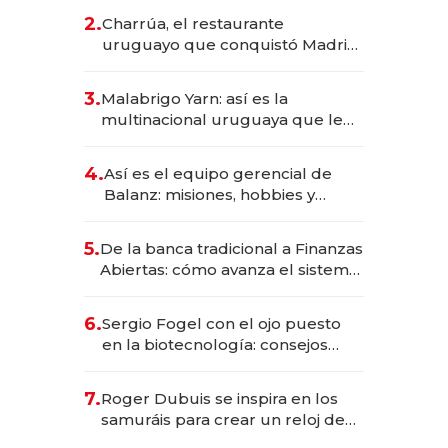
inversión total asciende a US$ 54
2.
Charrúa, el restaurante
millones
uruguayo que conquistó Madrid:
sirve 300 cubiertos diarios, agota
reservas con un mes de
3.
Malabrigo Yarn: así es la
anticipación y prepara apertura
multinacional uruguaya que le
da de tejer al mundo
4.
Así es el equipo gerencial de
Balanz: misiones, hobbies y
metas para este año
5.
De la banca tradicional a Finanzas
Abiertas: cómo avanza el sistema
financiero uruguayo
6.
Sergio Fogel con el ojo puesto
en la biotecnología: consejos
para emprendedores,
oportunidades de inversión y el
7.
Roger Dubuis se inspira en los
rol de la IA
samuráis para crear un reloj de
US$ 384.000