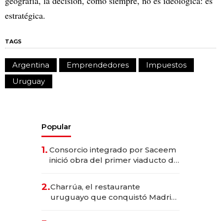
geografía, la decisión, como siempre, no es ideológica: es
estratégica.
TAGS
Argentina
Emprendedores
Impuestos
Uruguay
Popular
1.
Consorcio integrado por Saceem
inició obra del primer viaducto de
los Accesos Este a Montevideo;
inversión total asciende a US$ 54
2.
Charrúa, el restaurante
millones
uruguayo que conquistó Madrid:
sirve 300 cubiertos diarios, agota
reservas con un mes de