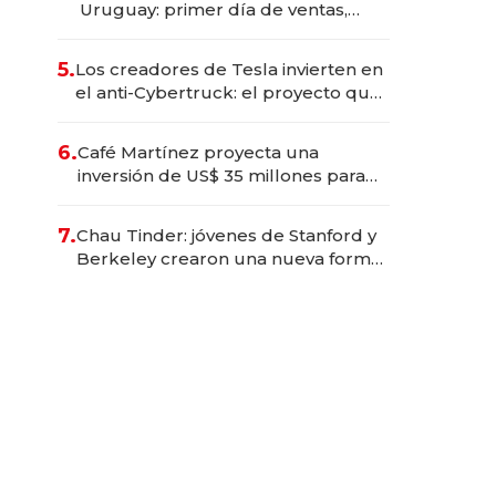
Uruguay: primer día de ventas,
precios, supercargadores y el
ingeniero uruguayo de 28 años
5.
Los creadores de Tesla invierten en
que lidera la operación
el anti-Cybertruck: el proyecto que
desafía a Elon Musk
6.
Café Martínez proyecta una
inversión de US$ 35 millones para
quintuplicar la empresa y llegar a
600 locales hacia 2035
7.
Chau Tinder: jóvenes de Stanford y
Berkeley crearon una nueva forma
de conseguir pareja y ya
recaudaron millones