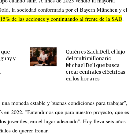
po cuándo salir. A fines de 2023 vendió la mayoría
Gold, la sociedad conformada por el Bayern München y el
15% de las acciones y continuando al frente de la SAD
.
 que
Quién es Zach Dell, el hijo
uguay y
del multimillonario
Michael Dell que busca
l
crear centrales eléctricas
en los hogares
 una moneda estable y buenas condiciones para trabajar",
aís en 2022. "Entendimos que para nuestro proyecto, que es
los juveniles, era el lugar adecuado". Hoy lleva seis años
ñales de querer frenar.