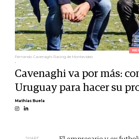
NE
Fernando Cavenaghi Racing de Montevideo
.
Cavenaghi va por más: co
Uruguay para hacer su pro
Mathías Buela
SHARE