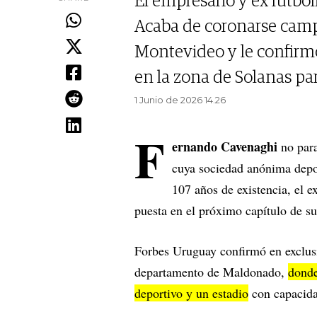
El empresario y ex futboli
Acaba de coronarse camp
Montevideo y le confirmó
en la zona de Solanas pa
1 Junio de 2026 14.26
F
ernando Cavenaghi
no par
cuya sociedad anónima deport
107 años de existencia, el e
puesta en el próximo capítulo de s
Forbes Uruguay confirmó en exclusi
departamento de Maldonado,
donde
deportivo y un estadio
con capacida