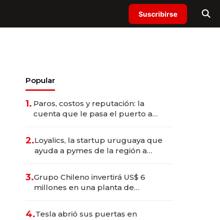
Suscribirse
Popular
1.
Paros, costos y reputación: la
cuenta que le pasa el puerto a
Uruguay
2.
Loyalics, la startup uruguaya que
ayuda a pymes de la región a
recuperar clientes con programas
de fidelidad inteligentes
3.
Grupo Chileno invertirá US$ 6
millones en una planta de
compostaje industrial en Paysandú;
la primera fuera de fronteras
4.
Tesla abrió sus puertas en