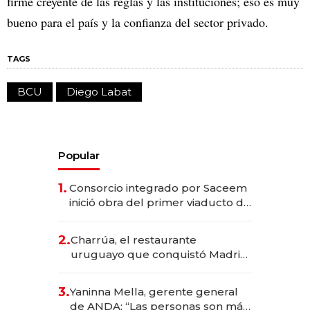
firme creyente de las reglas y las instituciones; eso es muy
bueno para el país y la confianza del sector privado.
TAGS
BCU
Diego Labat
Popular
1.
Consorcio integrado por Saceem
inició obra del primer viaducto de
los Accesos Este a Montevideo;
inversión total asciende a US$ 54
2.
Charrúa, el restaurante
millones
uruguayo que conquistó Madrid:
sirve 300 cubiertos diarios, agota
reservas con un mes de
3.
Yaninna Mella, gerente general
anticipación y prepara apertura
de ANDA: “Las personas son más