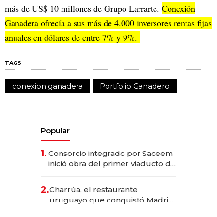
más de US$ 10 millones de Grupo Larrarte.
Conexión
Ganadera ofrecía a sus más de 4.000 inversores rentas fijas
anuales en dólares de entre 7% y 9%.
TAGS
conexion ganadera
Portfolio Ganadero
Popular
1.
Consorcio integrado por Saceem
inició obra del primer viaducto de
los Accesos Este a Montevideo;
inversión total asciende a US$ 54
2.
Charrúa, el restaurante
millones
uruguayo que conquistó Madrid:
sirve 300 cubiertos diarios, agota