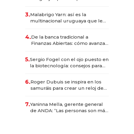
sirve 300 cubiertos diarios, agota
reservas con un mes de
3.
Malabrigo Yarn: así es la
anticipación y prepara apertura
multinacional uruguaya que le
da de tejer al mundo
4.
De la banca tradicional a
Finanzas Abiertas: cómo avanza
el sistema financiero uruguayo
5.
Sergio Fogel con el ojo puesto en
la biotecnología: consejos para
emprendedores, oportunidades
de inversión y el rol de la IA
6.
Roger Dubuis se inspira en los
samuráis para crear un reloj de
US$ 384.000
7.
Yaninna Mella, gerente general
de ANDA: “Las personas son más
importantes que los problemas”