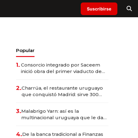
Suscribirse
Popular
1.
Consorcio integrado por Saceem
inició obra del primer viaducto de
los Accesos Este a Montevideo;
inversión total asciende a US$ 54
2.
Charrúa, el restaurante uruguayo
millones
que conquistó Madrid: sirve 300
cubiertos diarios, agota reservas
con un mes de anticipación y
3.
Malabrigo Yarn: así es la
prepara apertura
multinacional uruguaya que le da
de tejer al mundo
4.
De la banca tradicional a Finanzas