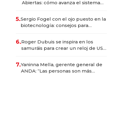
Abiertas: cómo avanza el sistema
financiero uruguayo
5.
Sergio Fogel con el ojo puesto en la
biotecnología: consejos para
emprendedores, oportunidades de
inversión y el rol de la IA
6.
Roger Dubuis se inspira en los
samuráis para crear un reloj de US$
384.000
7.
Yaninna Mella, gerente general de
ANDA: “Las personas son más
importantes que los problemas”