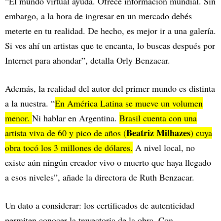
“El mundo virtual ayuda. Ofrece información mundial. Sin
embargo, a la hora de ingresar en un mercado debés
meterte en tu realidad. De hecho, es mejor ir a una galería.
Si ves ahí un artistas que te encanta, lo buscas después por
Internet para ahondar”, detalla Orly Benzacar.
Además, la realidad del autor del primer mundo es distinta
a la nuestra. “
En América Latina se mueve un volumen
menor.
Ni hablar en Argentina.
Brasil cuenta con una
Beatriz Milhazes
artista viva de 60 y pico de años (
) cuya
obra tocó los 3 millones de dólares.
A nivel local, no
existe aún ningún creador vivo o muerto que haya llegado
a esos niveles”, añade la directora de Ruth Benzacar.
Un dato a considerar: los certificados de autenticidad
permiten conocer la trayectoria de la obra. Con