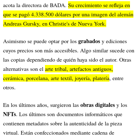
acota la directora de BADA.
Su crecimiento se refleja en
que se pagó 4.338.500 dólares por una imagen del alemán
Andreas Gursky, en Christie's de Nueva York.
grabados
Asimismo se puede optar por los
y ediciones
cuyos precios son más accesibles. Algo similar sucede con
las copias dependiendo de quién haya sido el autor. Otras
alternativas son el
arte tribal, artefactos antiguos,
cerámica, porcelana, arte textil, joyería, platería
, entre
otros.
obras digitales
En los últimos años, surgieron las
y los
NFTs
. Los últimos son documentos informáticos que
contienen metadatos sobre la autenticidad de la pieza
virtual. Están confeccionados mediante cadena de