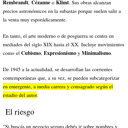
Rembrandt
Cézanne
Klimt
,
o
. Sus obras alcanzan
precios astronómicos en la subastas porque suelen salir a
la venta muy esporádicamente.
En tanto, el arte moderno o de posguerra se centra en
mediados del siglo XIX hasta el XX. Incluye movimientos
Cubismo
Expresionismo
Minimalismo
como el
,
y
.
De 1945 a la actualidad, se desarrollan las corrientes
contemporáneas que, a su vez, se pueden subcategorizar
en emergente, a media carrera y consagrado según el
estadio del autor
.
El riesgo
“Si buscás un negocio seguro debés ir sobre nombres y