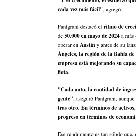
"Y el crecimiento, el esfuerzo qu
cada vez más fácil"
, agregó.
ritmo de crec
Panigrahi destacó el
50.000 en mayo de 2024
de
a más
Austin
operar en
y antes de su lan
Ángeles, la región de la Bahía d
empresa está mejorando su capaci
flota
.
"Cada auto, la cantidad de ingre
gente"
, aseguró Panigrahi, aunque 
tras otro. En términos de activos
progreso en términos de economía
Ese rendimiento es tan sólido que,