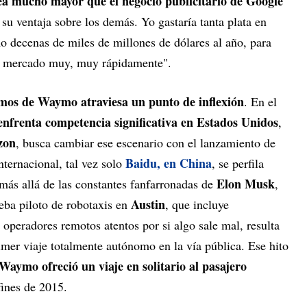
 mucho mayor que el negocio publicitario de Google
su ventaja sobre los demás. Yo gastaría tanta plata en
o decenas de miles de millones de dólares al año, para
de mercado muy, muy rápidamente".
mos de Waymo atraviesa un punto de inflexión
. En el
enfrenta competencia significativa en Estados Unidos
,
zon
, busca cambiar ese escenario con el lanzamiento de
Baidu, en China
internacional, tal vez solo
, se perfila
Elon Musk
más allá de las constantes fanfarronadas de
,
Austin
eba piloto de robotaxis en
, que incluye
operadores remotos atentos por si algo sale mal, resulta
er viaje totalmente autónomo en la vía pública. Ese hito
Waymo ofreció un viaje en solitario al pasajero
 fines de 2015.