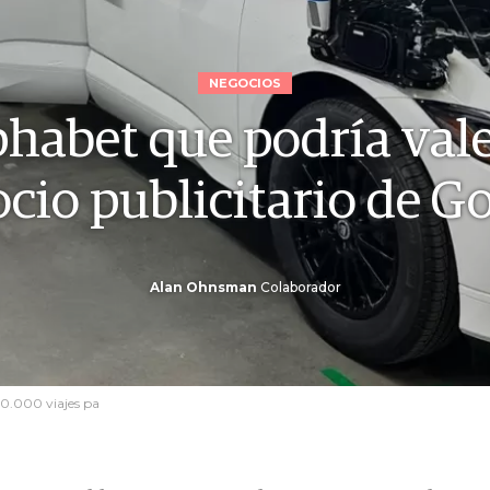
NEGOCIOS
phabet que podría vale
cio publicitario de G
Alan Ohnsman
Colaborador
0.000 viajes pa