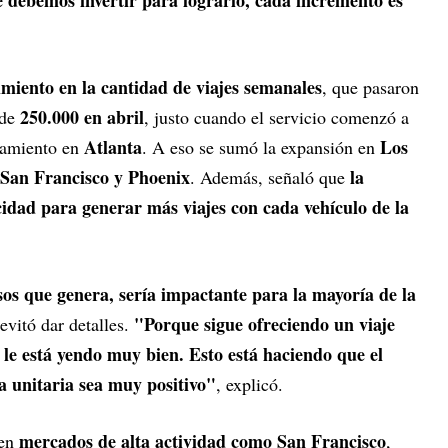
e debemos invertir para lograrlo, cada incremento es
imiento en la cantidad de viajes semanales
, que pasaron
250.000 en abril
 de
, justo cuando el servicio comenzó a
Atlanta
Los
zamiento en
. A eso se sumó la expansión en
e San Francisco y Phoenix
la
. Además, señaló que
dad para generar más viajes con cada vehículo de la
sos que genera, sería impactante para la mayoría de la
"Porque sigue ofreciendo un viaje
evitó dar detalles.
, le está yendo muy bien. Esto está haciendo que el
 unitaria sea muy positivo"
, explicó.
mercados de alta actividad como San Francisco
 en
,