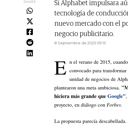
SHARE
Si Alphabet impulsara a
tecnología de conducci
nuevo mercado con el po
negocio publicitario.
8 Septiembre de 2025 09.15
E
n el verano de 2015, cuando
convocado para transformar
unidad de negocios de Alpha
"M
plantearon una meta ambiciosa.
hiciera más grande que
Google
"
,
proyecto, en diálogo con
Forbes
.
La propuesta parecía descabellada.