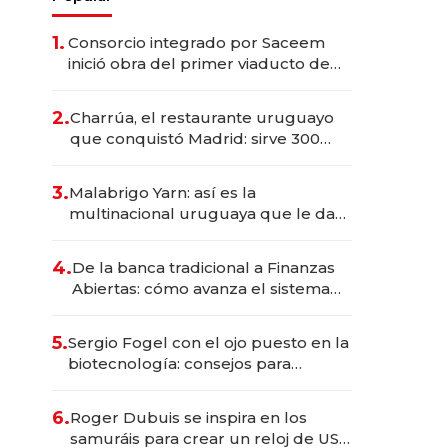
1.
Consorcio integrado por Saceem
inició obra del primer viaducto de
los Accesos Este a Montevideo;
inversión total asciende a US$ 54
2.
Charrúa, el restaurante uruguayo
millones
que conquistó Madrid: sirve 300
cubiertos diarios, agota reservas
con un mes de anticipación y
3.
Malabrigo Yarn: así es la
prepara apertura
multinacional uruguaya que le da
de tejer al mundo
4.
De la banca tradicional a Finanzas
Abiertas: cómo avanza el sistema
financiero uruguayo
5.
Sergio Fogel con el ojo puesto en la
biotecnología: consejos para
emprendedores, oportunidades de
inversión y el rol de la IA
6.
Roger Dubuis se inspira en los
samuráis para crear un reloj de US$