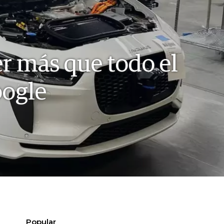
r más que todo el
oogle
Popular