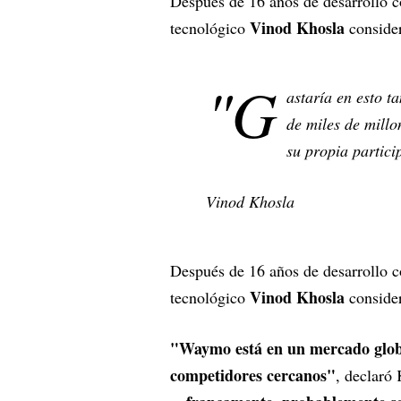
Después de 16 años de desarrollo co
Vinod Khosla
tecnológico
consider
"G
astaría en esto t
de miles de millo
su propia partic
Vinod Khosla
Después de 16 años de desarrollo co
Vinod Khosla
tecnológico
consider
"Waymo está en un mercado global
competidores cercanos"
, declaró