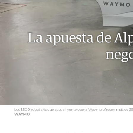
La apuesta de Al
nego
Los 1.500 robotaxis que actualmente opera Waymo ofrecen más de 25
WAYMO