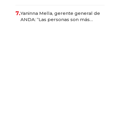
384.000
7.
Yaninna Mella, gerente general de
ANDA: “Las personas son más
importantes que los problemas”