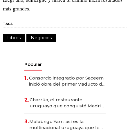
más grandes.
TAGS
Libros
Negocios
Popular
1.
Consorcio integrado por Saceem
inició obra del primer viaducto de
los Accesos Este a Montevideo;
inversión total asciende a US$ 54
2.
Charrúa, el restaurante
millones
uruguayo que conquistó Madrid:
sirve 300 cubiertos diarios, agota
reservas con un mes de
3.
Malabrigo Yarn: así es la
anticipación y prepara apertura
multinacional uruguaya que le