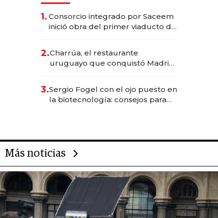
1.
Consorcio integrado por Saceem
inició obra del primer viaducto de
los Accesos Este a Montevideo;
inversión total asciende a US$ 54
2.
Charrúa, el restaurante
millones
uruguayo que conquistó Madrid:
sirve 300 cubiertos diarios, agota
reservas con un mes de
3.
Sergio Fogel con el ojo puesto en
anticipación y prepara apertura
la biotecnología: consejos para
emprendedores, oportunidades
de inversión y el rol de la IA
Más noticias