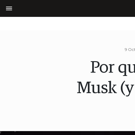
9 Oct
Por q
Musk (y 