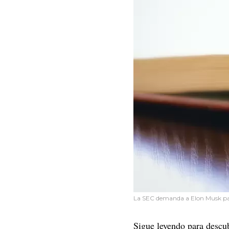
La SEC demanda a Elon Musk para
Sigue leyendo para descub