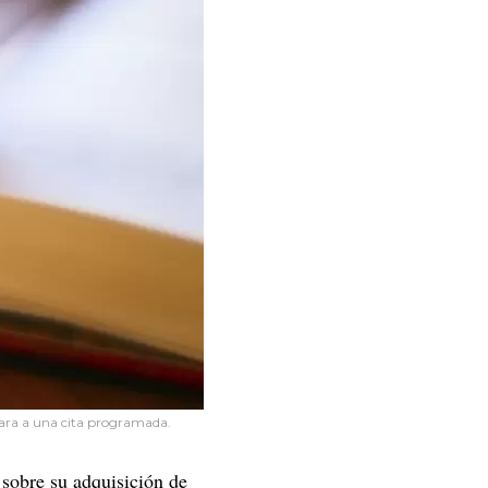
tara a una cita programada.
 sobre su adquisición de