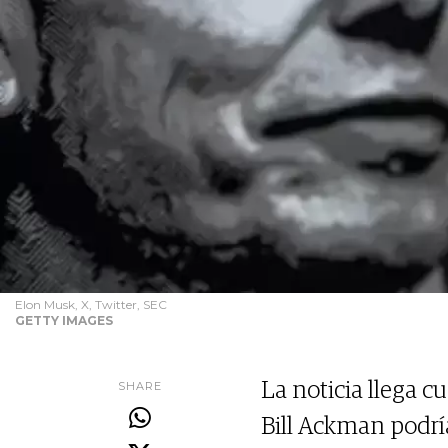
Elon Musk, X, Twitter, SEC
GETTY IMAGES
SHARE
La noticia llega c
Bill Ackman podría