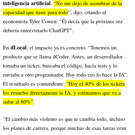
inteligencia artificial
.
“No me dejo de asombrar de la
capacidad que tiene para todo
”, dijo, citando al
economista Tyler Cowen: “Él decía que la próxima vez
debería entrevistarlo ChatGPT”.
dLocal
En
, el impacto ya es concreto. “Tenemos un
producto que se llama dCoder. Antes, un desarrollador
tomaba un ticket, buscaba el código, hacía tests y lo
enviaba a otro programador. Hoy todo eso lo hace la IA”.
El resultado es contundente:
“Hoy el 40% de los tickets
los resuelve directamente la IA, y estimamos que va a
subir al 60%”
.
“El cambio más violento es que te cambia todo, incluso
los planes de carrera, porque muchas de esas tareas eran