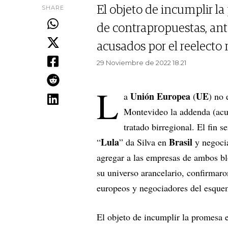
SHARE
El objeto de incumplir l
de contrapropuestas, ante
acusados por el reelecto
29 Noviembre de 2022 18.21
L
Unión Europea
UE
a
(
) no 
Montevideo la addenda (acue
tratado birregional. El fin s
Lula
Brasil
“
” da Silva en
y negocia
agregar a las empresas de ambos bl
su universo arancelario, confirmar
europeos y negociadores del esque
El objeto de incumplir la promesa 