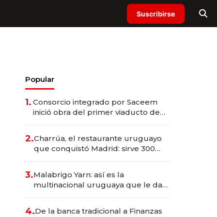
Suscribirse
Popular
1.
Consorcio integrado por Saceem
inició obra del primer viaducto de
los Accesos Este a Montevideo;
inversión total asciende a US$ 54
2.
Charrúa, el restaurante uruguayo
millones
que conquistó Madrid: sirve 300
cubiertos diarios, agota reservas
con un mes de anticipación y
3.
Malabrigo Yarn: así es la
prepara apertura
multinacional uruguaya que le da
de tejer al mundo
4.
De la banca tradicional a Finanzas