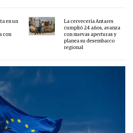
ta en un
La cervecería Antares
a
cumplió 24 años, avanza
a con
con nuevas aperturas y
planea su desembarco
regional