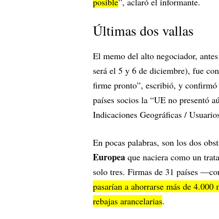
posible
”, aclaró el informante.
Últimas dos vallas
El memo del alto negociador, antes
será el 5 y 6 de diciembre), fue co
firme pronto”, escribió, y confirmó
países socios la “UE no presentó a
Indicaciones Geográficas / Usuario
En pocas palabras, son los dos obs
Europea
que naciera como un trata
solo tres. Firmas de 31 países —
pasarían a ahorrarse más de 4.000 
rebajas arancelarias
.