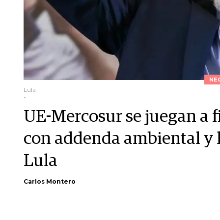
NE
Lula
-
UE-Mercosur se juegan a f
con addenda ambiental y l
Lula
Carlos Montero