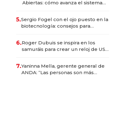
Abiertas: cómo avanza el sistema
financiero uruguayo
5.
Sergio Fogel con el ojo puesto en la
biotecnología: consejos para
emprendedores, oportunidades de
inversión y el rol de la IA
6.
Roger Dubuis se inspira en los
samuráis para crear un reloj de US$
384.000
7.
Yaninna Mella, gerente general de
ANDA: “Las personas son más
importantes que los problemas”