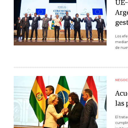
UE–
Arg
ges
Los efe
mediano
de nuev
NEGOC
Acu
las
El trat
cumplim