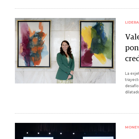
LIDER
Vale
pon
cre
La exje
trayecto
desafío
dilatad
MONE