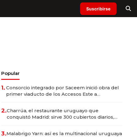
Suscribirse
Popular
1.
Consorcio integrado por Saceem inició obra del
primer viaducto de los Accesos Este a
Montevideo; inversión total asciende a US$ 54
millones
2.
Charrúa, el restaurante uruguayo que
conquistó Madrid: sirve 300 cubiertos diarios,
agota reservas con un mes de anticipación y
prepara apertura
3.
Malabrigo Yarn: así es la multinacional uruguaya