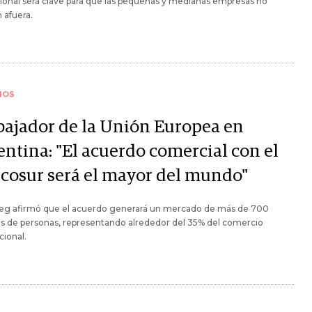
cional será clave para que las pequeñas y medianas empresas no
 afuera.
IOS
ajador de la Unión Europea en
entina: "El acuerdo comercial con el
cosur será el mayor del mundo"
øeg afirmó que el acuerdo generará un mercado de más de 700
s de personas, representando alrededor del 35% del comercio
cional.