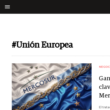
#Unión Europea
NEGOC
Gana
cla
Mer
El trat