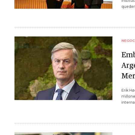
institu
queden
NEGOC
Emb
Arg
Mer
Erik H
millone
interna