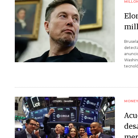
MILLO
Elo
mil
Brusela
detecta
anuncio
Washing
tecnoló
MONE
Acu
desa
mer