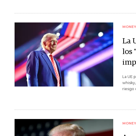
MONE
La 
los 
imp
La UE p
whisky,
riesgo 
MONE