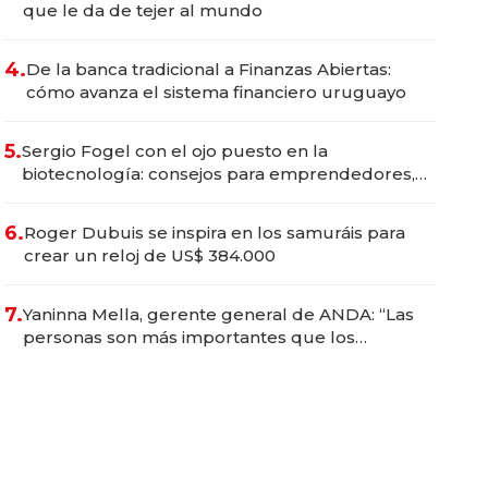
que le da de tejer al mundo
4.
De la banca tradicional a Finanzas Abiertas:
cómo avanza el sistema financiero uruguayo
5.
Sergio Fogel con el ojo puesto en la
biotecnología: consejos para emprendedores,
oportunidades de inversión y el rol de la IA
6.
Roger Dubuis se inspira en los samuráis para
crear un reloj de US$ 384.000
7.
Yaninna Mella, gerente general de ANDA: “Las
personas son más importantes que los
problemas”