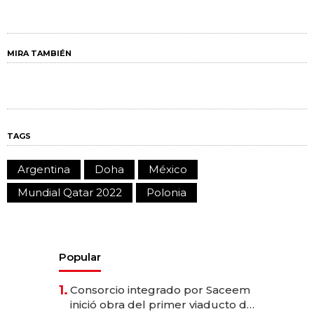
MIRA TAMBIÉN
TAGS
Argentina
Doha
México
Mundial Qatar 2022
Polonia
Popular
1.
Consorcio integrado por Saceem
inició obra del primer viaducto de