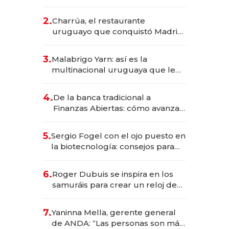
los Accesos Este a Montevideo;
inversión total asciende a US$ 54
2.
Charrúa, el restaurante
millones
uruguayo que conquistó Madrid:
sirve 300 cubiertos diarios, agota
reservas con un mes de
3.
Malabrigo Yarn: así es la
anticipación y prepara apertura
multinacional uruguaya que le
da de tejer al mundo
4.
De la banca tradicional a
Finanzas Abiertas: cómo avanza
el sistema financiero uruguayo
5.
Sergio Fogel con el ojo puesto en
la biotecnología: consejos para
emprendedores, oportunidades
de inversión y el rol de la IA
6.
Roger Dubuis se inspira en los
samuráis para crear un reloj de
US$ 384.000
7.
Yaninna Mella, gerente general
de ANDA: “Las personas son más