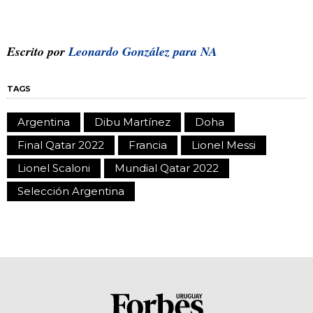
Escrito por
Leonardo González para NA
TAGS
Argentina
Dibu Martínez
Doha
Final Qatar 2022
Francia
Lionel Messi
Lionel Scaloni
Mundial Qatar 2022
Selección Argentina