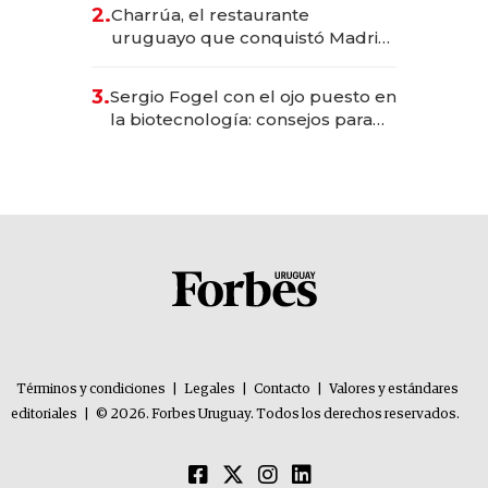
inversión total asciende a US$ 54
2.
Charrúa, el restaurante
millones
uruguayo que conquistó Madrid:
sirve 300 cubiertos diarios, agota
reservas con un mes de
3.
Sergio Fogel con el ojo puesto en
anticipación y prepara apertura
la biotecnología: consejos para
emprendedores, oportunidades
de inversión y el rol de la IA
Términos y condiciones
|
Legales
|
Contacto
|
Valores y estándares
editoriales
|
© 2026. Forbes Uruguay. Todos los derechos reservados.