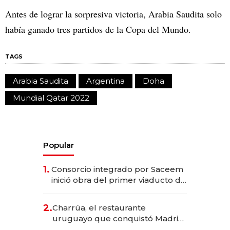
Antes de lograr la sorpresiva victoria, Arabia Saudita solo
había ganado tres partidos de la Copa del Mundo.
TAGS
Arabia Saudita
Argentina
Doha
Mundial Qatar 2022
Popular
1.
Consorcio integrado por Saceem
inició obra del primer viaducto de
los Accesos Este a Montevideo;
inversión total asciende a US$ 54
2.
Charrúa, el restaurante
millones
uruguayo que conquistó Madrid:
sirve 300 cubiertos diarios, agota