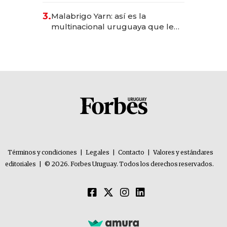
reservas con un mes de
3.
Malabrigo Yarn: así es la
anticipación y prepara apertura
multinacional uruguaya que le
da de tejer al mundo
Términos y condiciones
|
Legales
|
Contacto
|
Valores y estándares
editoriales
|
© 2026. Forbes Uruguay. Todos los derechos reservados.