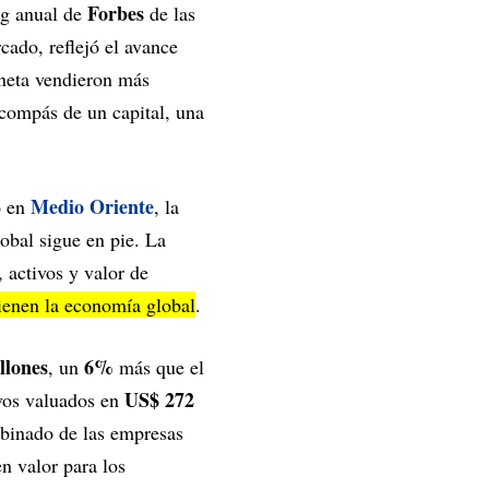
Forbes
ng anual de
de las
ado, reflejó el avance
aneta vendieron más
 compás de un capital, una
Medio Oriente
to en
, la
lobal sigue en pie. La
 activos y valor de
tienen la economía global
.
llones
6%
, un
más que el
US$ 272
ivos valuados en
mbinado de las empresas
n valor para los