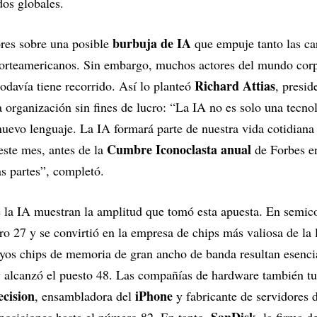
dos globales.
burbuja de IA
ores sobre una posible
que empuje tanto las ca
 norteamericanos. Sin embargo, muchos actores del mundo corp
Richard Attias
todavía tiene recorrido. Así lo planteó
, presid
a organización sin fines de lucro: “La IA no es solo una tecno
uevo lenguaje. La IA formará parte de nuestra vida cotidiana
Cumbre Iconoclasta anual
ste mes, antes de la
de Forbes 
s partes”, completó.
 la IA muestran la amplitud que tomó esta apuesta. En semic
o 27 y se convirtió en la empresa de chips más valiosa de la l
uyos chips de memoria de gran ancho de banda resultan esencia
y alcanzó el puesto 48. Las compañías de hardware también tu
cision
iPhone
, ensambladora del
y fabricante de servidores 
SanDisk
 posiciones hasta el número 82. En tanto,
, la firma 