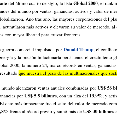
Global 2000
arte del último cuarto de siglo, la lista
, el ranki
ndes del mundo por ventas, ganancias, activos y valor de merc
lobalización. Año tras año, las mayores corporaciones del pl
, acumularon más activos y elevaron su valor de mercado, al
 con mayor libertad para cruzar fronteras.
Donald Trump
a guerra comercial impulsada por
, el conflic
energía y la presión inflacionaria persistente, el crecimiento g
lobal 2000, la número 24, marcó récords en ventas, ganancias,
resultado
que muestra el peso de las multinacionales que sos
US$ 56 bi
l mundo alcanzaron ventas anuales combinadas por
US$ 5,5 billones
13,9%
ganancias por
, con un alza del
; y act
El dato más impactante fue el salto del valor de mercado co
1,8%
US$ 30 billones
frente al récord previo y sumó más de
e