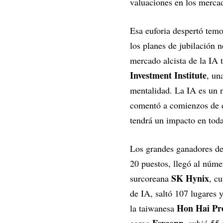
valuaciones en los merca
Esa euforia despertó tem
los planes de jubilación
mercado alcista de la IA 
Investment Institute
, un
mentalidad. La IA es un n
comentó a comienzos de e
tendrá un impacto en toda
Los grandes ganadores de
20 puestos, llegó al númer
SK Hynix
surcoreana
, c
de IA, saltó 107 lugares 
Hon Hai Pre
la taiwanesa
Foxconn
como
, subió 55