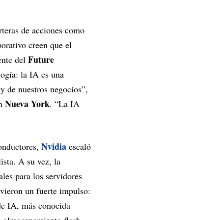
rteras de acciones como
orativo creen que el
Future
ente del
logía: la IA es una
 y de nuestros negocios”,
Nueva York
en
. “La IA
Nvidia
onductores,
escaló
ista. A su vez, la
les para los servidores
vieron un fuerte impulso:
de IA, más conocida
de almacenamiento flash