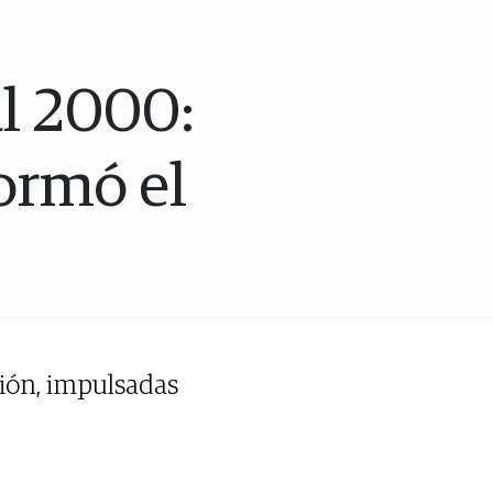
al 2000:
ormó el
ión, impulsadas