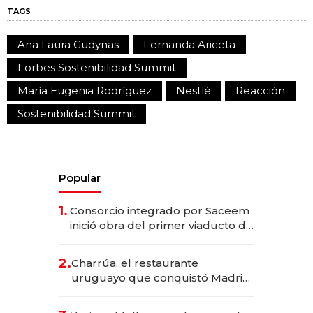
TAGS
Ana Laura Gudynas
Fernanda Ariceta
Forbes Sostenibilidad Summit
María Eugenia Rodríguez
Nestlé
Reacción
Sostenibilidad Summit
Popular
1.
Consorcio integrado por Saceem
inició obra del primer viaducto de
los Accesos Este a Montevideo;
inversión total asciende a US$ 54
2.
Charrúa, el restaurante
millones
uruguayo que conquistó Madrid:
sirve 300 cubiertos diarios, agota
reservas con un mes de