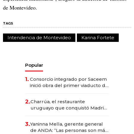
de Montevideo.
TAGS
Intendencia de Montevideo
Karina Fortete
Popular
1.
Consorcio integrado por Saceem
inició obra del primer viaducto de
los Accesos Este a Montevideo;
inversión total asciende a US$ 54
2.
Charrúa, el restaurante
millones
uruguayo que conquistó Madrid:
sirve 300 cubiertos diarios, agota
reservas con un mes de
3.
Yaninna Mella, gerente general
anticipación y prepara apertura
de ANDA: “Las personas son más